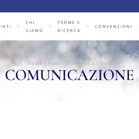
TERAPIA TERMALE
CONVENZIONE
DELLA PSORIASI
ANMAR
CHI
TERME E
IATI
CONVENZIONI
IL FANGO FEE
PROGETTO ARETU
SIAMO
RICERCA
TERAPIA TERMALE
CONVENZIONE
DELLA PSORIASI
ANMAR
HOME
NEWS
COMUNICAZIONE
COMUNICAZIONE
IL FANGO FEE
PROGETTO ARET