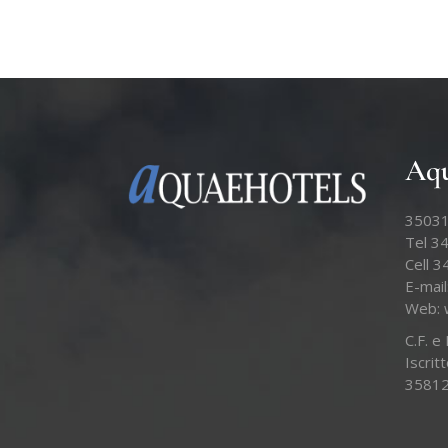
Aqu
35031
Tel 3
Cell 
E-mail
Web:
C.F. 
Iscrit
3581