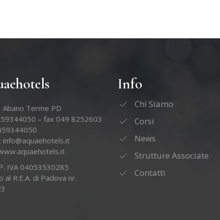
aehotels
Info
Chi Siamo
 Abano Terme PD
459344050 – fax 049 8252603
Corsi
3459344050
News
:
info@aquaehotels.it
www.aquaehotels.it
Strutture Associate
e P. IVA 04053530285
Contatti
to al R.E.A. di Padova nr.
23