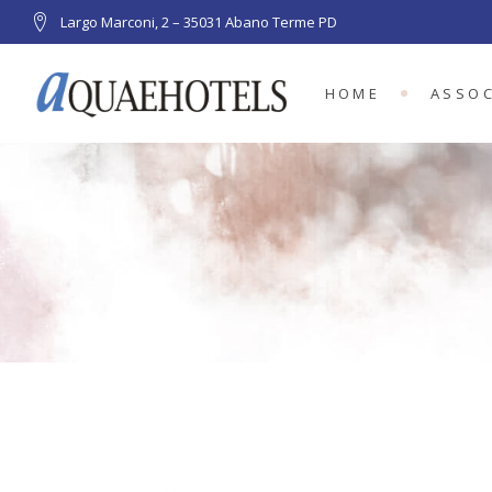
Largo Marconi, 2 – 35031 Abano Terme PD
HOME
ASSOC