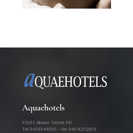
Aquaehotels
35031 Abano Terme PD
Tel 3459344050 – fax 049 8252603