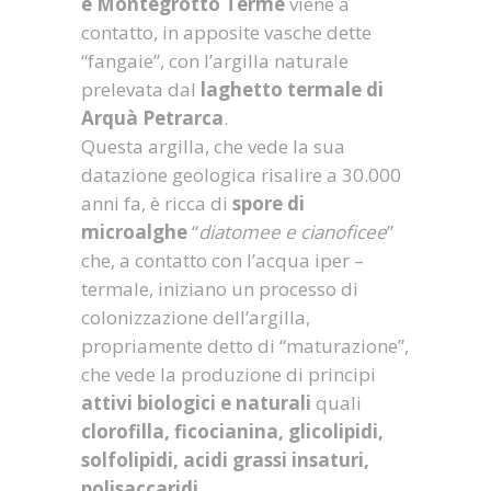
e Montegrotto Terme
viene a
contatto, in apposite vasche dette
“fangaie”, con l’argilla naturale
prelevata dal
laghetto termale di
Arquà Petrarca
.
Questa argilla, che vede la sua
datazione geologica risalire a 30.000
anni fa, è ricca di
spore di
microalghe
“
diatomee e cianoficee
”
che, a contatto con l’acqua iper –
termale, iniziano un processo di
colonizzazione dell’argilla,
propriamente detto di “maturazione”,
che vede la produzione di principi
attivi biologici e naturali
quali
clorofilla, ficocianina, glicolipidi,
solfolipidi, acidi grassi insaturi,
polisaccaridi
.