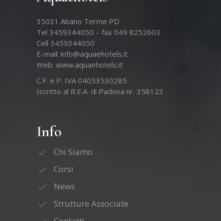
35031 Abano Terme PD
Tel 3459344050 – fax 049 8252603
Cell 3459344050
E-mail:
info@aquaehotels.it
Web:
www.aquaehotels.it
C.F. e P. IVA 04053530285
Iscritto al R.E.A. di Padova nr. 358123
Info
Chi Siamo
Corsi
News
Strutture Associate
Contatti