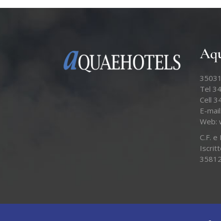
Aqu
35031
Tel 3
Cell 
E-mail
Web:
C.F. 
Iscrit
3581