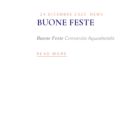
24 DICEMBRE 2025
NEWS
BUONE FESTE
𝑩𝒖𝒐𝒏𝒆 𝑭𝒆𝒔𝒕𝒆 𝘊𝑜𝘯𝑠𝘰𝑟𝘻𝑖𝘰 𝘈𝑞𝘶𝑎𝘦ℎ𝘰𝑡𝘦𝑙𝘴
READ MORE