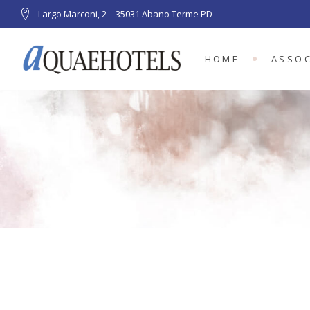
Largo Marconi, 2 – 35031 Abano Terme PD
HOME
ASSOC