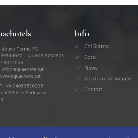
aehotels
Info
Chi Siamo
 Abano Terme PD
459344050 – fax 049 8252603
Corsi
3459344050
News
:
info@aquaehotels.it
www.aquaehotels.it
Strutture Associate
e P. IVA 04053530285
Contatti
to al R.E.A. di Padova nr.
23